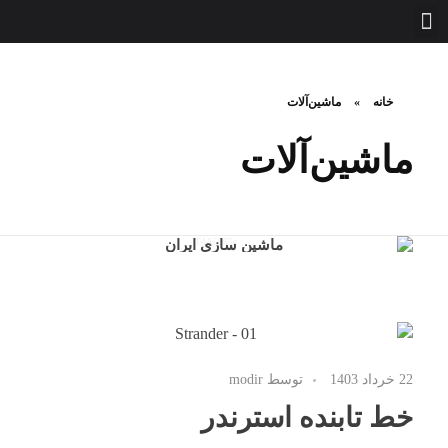
تماس با ما
صفحه اصلی
خانه
»
ماشین‌آلات
ماشین‌آلات
چهارمین دهه صنایع
ماشین سازی ایران
تکنیک
22 خرداد 1403
توسط
modir
خط تابنده استرندر